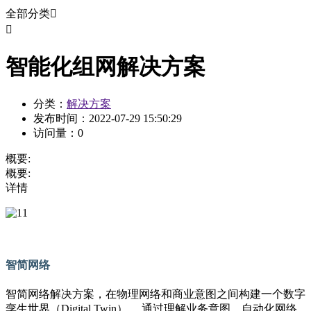
全部分类


智能化组网解决方案
分类：
解决方案
发布时间：
2022-07-29 15:50:29
访问量：
0
概要:
概要:
详情
智简网络
智简网络解决方案，在物理网络和商业意图之间构建一个数字
孪生世界（Digital Twin）， 通过理解业务意图、自动化网络