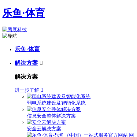
乐鱼·体育
乐鱼·体育
解决方案

解决方案
进一步了解

弱电系统建设及智能化系统
信息安全整体解决方案
安全云解决方案