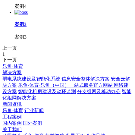
案例4
案例3
案例3
上一页
1
下一页
乐鱼·体育
解决方案
弱电系统建设及智能化系统
信息安全整体解决方案
安全云解
决方案
乐鱼·体育-乐鱼（中国）一站式服务官方网站 网络建
设方案
智能化机房建设及动环监测
分支组网及移动办公
智能
化组网解决方案
新闻资讯
乐鱼·体育
行业新闻
工程案例
国内案例
国外案例
关于我们