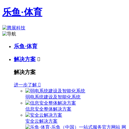
乐鱼·体育
乐鱼·体育
解决方案

解决方案
进一步了解

弱电系统建设及智能化系统
信息安全整体解决方案
安全云解决方案